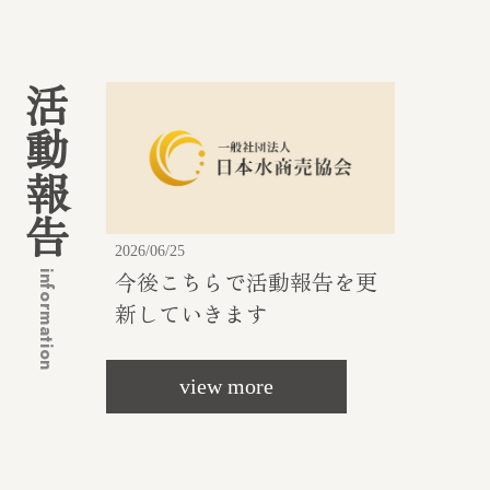
活動報告
2026/06/25
今後こちらで活動報告を更
information
新していきます
view more