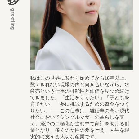
greeting
私はこの世界に関わり始めてから18年以上、
数えきれない現場の声と向き合いながら、水
商売という仕事の可能性と価値を見つめ続け
てきました。「生活を守りたい」「子どもを
育てたい」「夢に挑戦するための資金をつく
りたい」——この仕事は、離婚率の高い現代
社会においてシングルマザーの暮らしを支
え、経済の二極化が進む中で家計を助ける副
業となり、多くの女性の夢を叶え、人生を現
実的に支える大切な産業です。